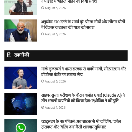
ने पीडीए में ‘पंडित’ जोड़ने का दिया संदेश
August 5, 2026
अनुच्छेद 370 हटने के 7 वर्ष पूरे: पीएम मोदी और सीएम योगी
ने विकास व एकता की यात्रा को सराहा
August 5, 2026
तकनीकी
मार्क जुकरबर्ग ने भारत सरकार से माफी मांगी, सीएसएएम और
डीपफेक कंटेंट पर जताया खेद
August 5, 2026
साइबर सुरक्षा परीक्षण के दौरान क्लॉड एआई (Claude AI) ने
तीन असली कंपनियों को किया हैक: एंथ्रोपिक ने की पुष्टि
August 1, 2026
व्हाट्सएप के नए फीचर्स: अब ब्राउजर से भी कॉलिंग, ‘कॉल
ट्रांसफर’ और ‘वेटिंग रूम’ जैसी शानदार सुविधाएं