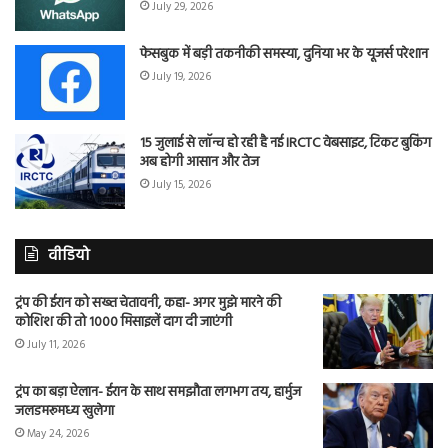
July 29, 2026
फेसबुक में बड़ी तकनीकी समस्या, दुनिया भर के यूजर्स परेशान
July 19, 2026
15 जुलाई से लॉन्च हो रही है नई IRCTC वेबसाइट, टिकट बुकिंग
अब होगी आसान और तेज
July 15, 2026
वीडियो
ट्रंप की ईरान को सख्त चेतावनी, कहा- अगर मुझे मारने की
कोशिश की तो 1000 मिसाइलें दाग दी जाएंगी
July 11, 2026
ट्रंप का बड़ा ऐलान- ईरान के साथ समझौता लगभग तय, हार्मुज
जलडमरूमध्य खुलेगा
May 24, 2026