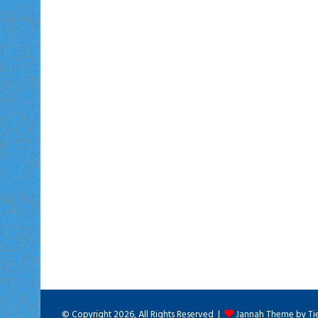
© Copyright 2026, All Rights Reserved |
Jannah Theme by Ti