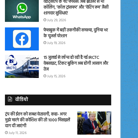
व्हाट्सएप के नए फीचर्स: अब ब्राउजर से भी
कॉलिंग, ‘कॉल ट्रांसफर’ और ‘वेटिंग रूम’ जैसी
शानदार सुविधाएं
July 29, 2026
फेसबुक में बड़ी तकनीकी समस्या, दुनिया भर
के यूजर्स परेशान
July 19, 2026
15 जुलाई से लॉन्च हो रही है नई IRCTC
वेबसाइट, टिकट बुकिंग अब होगी आसान और
तेज
July 15, 2026
वीडियो
ट्रंप की ईरान को सख्त चेतावनी, कहा- अगर
मुझे मारने की कोशिश की तो 1000 मिसाइलें
दाग दी जाएंगी
July 11, 2026