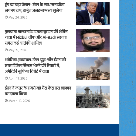
ट्रंप का बड़ा ऐलान- ईरान के साथ समझौता
लगभग तय, हार्मुज जलडमरूमध्य खुलेगा
May 24, 2026
पुलवामा मास्टरमाइंड हमजा बुरहान की अंतिम
यात्रा में Hizbul चीफ और Al-Badr सरगना
समेत कई आतंकी शामिल
May 23, 2026
अमेरिका-इजरायल-ईरान युद्ध: चीन ईरान को
एयर डिफेंस सिस्टम भेजने की तैयारी में,
अमेरिकी खुफिया रिपोर्ट में दावा
April 11, 2026
ईरान ने कतर के सबसे बड़े गैस केंद्र रास लाफान
पर हमला किया
March 19, 2026