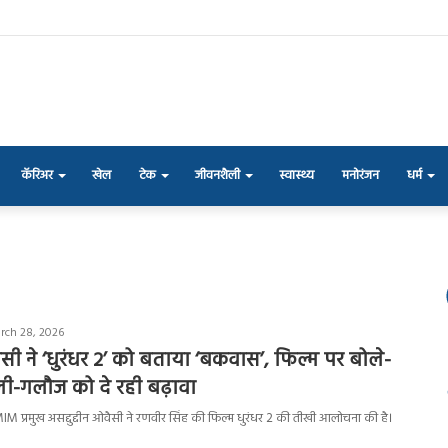
कॅरिअर
खेल
टेक
जीवनशैली
स्वास्थ्य
मनोरंजन
धर्म
rch 28, 2026
वैसी ने ‘धुरंधर 2’ को बताया ‘बकवास’, फिल्म पर बोले-
ली-गलौज को दे रही बढ़ावा
प्रमुख असद्दुद्दीन ओवैसी ने रणवीर सिंह की फिल्म धुरंधर 2 की तीखी आलोचना की है।