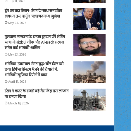
July 11, 2026
ट्रंप का बड़ा ऐलान- ईरान के साथ समझौता
लगभग तय, हार्मुज जलडमरूमध्य खुलेगा
May 24, 2026
पुलवामा मास्टरमाइंड हमजा बुरहान की अंतिम
यात्रा में Hizbul चीफ और Al-Badr सरगना
समेत कई आतंकी शामिल
May 23, 2026
अमेरिका-इजरायल-ईरान युद्ध: चीन ईरान को
एयर डिफेंस सिस्टम भेजने की तैयारी में,
अमेरिकी खुफिया रिपोर्ट में दावा
April 11, 2026
ईरान ने कतर के सबसे बड़े गैस केंद्र रास लाफान
पर हमला किया
March 19, 2026