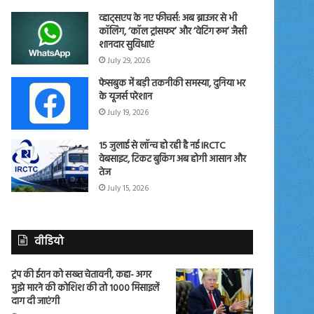
व्हाट्सएप के नए फीचर्स: अब ब्राउजर से भी
कॉलिंग, ‘कॉल ट्रांसफर’ और ‘वेटिंग रूम’ जैसी
शानदार सुविधाएं
July 29, 2026
फेसबुक में बड़ी तकनीकी समस्या, दुनिया भर
के यूजर्स परेशान
July 19, 2026
15 जुलाई से लॉन्च हो रही है नई IRCTC
वेबसाइट, टिकट बुकिंग अब होगी आसान और
तेज
July 15, 2026
वीडियो
ट्रंप की ईरान को सख्त चेतावनी, कहा- अगर
मुझे मारने की कोशिश की तो 1000 मिसाइलें
दाग दी जाएंगी