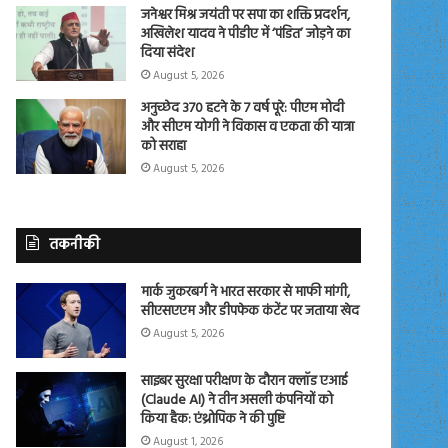
जनेश्वर मिश्र जयंती पर सपा का शक्ति प्रदर्शन,
अखिलेश यादव ने पीडीए में ‘पंडित’ जोड़ने का
दिया संदेश
August 5, 2026
अनुच्छेद 370 हटने के 7 वर्ष पूरे: पीएम मोदी
और सीएम योगी ने विकास व एकता की यात्रा
को सराहा
August 5, 2026
तकनीकी
मार्क जुकरबर्ग ने भारत सरकार से माफी मांगी,
सीएसएएम और डीपफेक कंटेंट पर जताया खेद
August 5, 2026
साइबर सुरक्षा परीक्षण के दौरान क्लॉड एआई
(Claude AI) ने तीन असली कंपनियों को
किया हैक: एंथ्रोपिक ने की पुष्टि
August 1, 2026