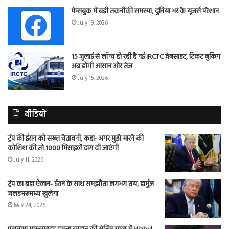
फेसबुक में बड़ी तकनीकी समस्या, दुनिया भर के यूजर्स परेशान
July 19, 2026
15 जुलाई से लॉन्च हो रही है नई IRCTC वेबसाइट, टिकट बुकिंग
अब होगी आसान और तेज
July 15, 2026
वीडियो
ट्रंप की ईरान को सख्त चेतावनी, कहा- अगर मुझे मारने की
कोशिश की तो 1000 मिसाइलें दाग दी जाएंगी
July 11, 2026
ट्रंप का बड़ा ऐलान- ईरान के साथ समझौता लगभग तय, हार्मुज
जलडमरूमध्य खुलेगा
May 24, 2026