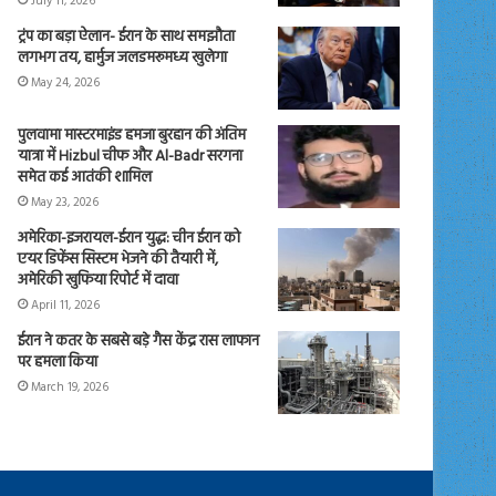
July 11, 2026
ट्रंप का बड़ा ऐलान- ईरान के साथ समझौता
लगभग तय, हार्मुज जलडमरूमध्य खुलेगा
May 24, 2026
पुलवामा मास्टरमाइंड हमजा बुरहान की अंतिम
यात्रा में Hizbul चीफ और Al-Badr सरगना
समेत कई आतंकी शामिल
May 23, 2026
अमेरिका-इजरायल-ईरान युद्ध: चीन ईरान को
एयर डिफेंस सिस्टम भेजने की तैयारी में,
अमेरिकी खुफिया रिपोर्ट में दावा
April 11, 2026
ईरान ने कतर के सबसे बड़े गैस केंद्र रास लाफान
पर हमला किया
March 19, 2026