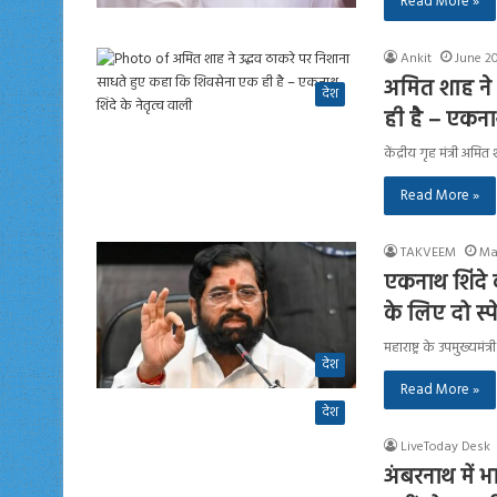
Read More »
Ankit
June 2
अमित शाह ने 
देश
ही है – एकनाथ
केंद्रीय गृह मंत्री अ
Read More »
TAKVEEM
Ma
एकनाथ शिंदे क
के लिए दो स्
महाराष्ट्र के उपमुख्यम
देश
Read More »
देश
LiveToday Desk
अंबरनाथ में 