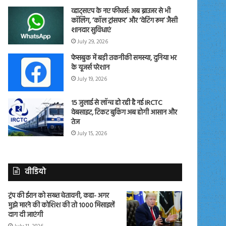
व्हाट्सएप के नए फीचर्स: अब ब्राउजर से भी
कॉलिंग, ‘कॉल ट्रांसफर’ और ‘वेटिंग रूम’ जैसी
शानदार सुविधाएं
July 29, 2026
फेसबुक में बड़ी तकनीकी समस्या, दुनिया भर
के यूजर्स परेशान
July 19, 2026
15 जुलाई से लॉन्च हो रही है नई IRCTC
वेबसाइट, टिकट बुकिंग अब होगी आसान और
तेज
July 15, 2026
वीडियो
ट्रंप की ईरान को सख्त चेतावनी, कहा- अगर
मुझे मारने की कोशिश की तो 1000 मिसाइलें
दाग दी जाएंगी