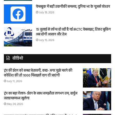
फेसबुक में बड़ी तकनीकी समस्या, दुनिया भर के यूजर्स परेशान
July 19, 2026
15 जुलाई से लॉन्च हो रही है नई IRCTC वेबसाइट, टिकट बुकिंग
अब होगी आसान और तेज
July 15, 2026
वीडियो
ट्रंप की ईरान को सख्त चेतावनी, कहा- अगर मुझे मारने की
कोशिश की तो 1000 मिसाइलें दाग दी जाएंगी
July 11, 2026
ट्रंप का बड़ा ऐलान- ईरान के साथ समझौता लगभग तय, हार्मुज
जलडमरूमध्य खुलेगा
May 24, 2026