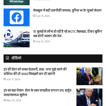
फेसबुक में बड़ी तकनीकी समस्या, दुनिया भर के यूजर्स परेशान
July 19, 2026
15 जुलाई से लॉन्च हो रही है नई IRCTC वेबसाइट, टिकट बुकिंग
अब होगी आसान और तेज
July 15, 2026
वीडियो
ट्रंप की ईरान को सख्त चेतावनी, कहा- अगर मुझे मारने की
कोशिश की तो 1000 मिसाइलें दाग दी जाएंगी
July 11, 2026
ट्रंप का बड़ा ऐलान- ईरान के साथ समझौता लगभग तय, हार्मुज
जलडमरूमध्य खुलेगा
May 24, 2026