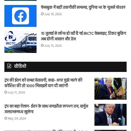
फेसबुक में बड़ी तकनीकी समस्या, दुनिया भर के यूजर्स परेशान
July 19, 2026
15 जुलाई से लॉन्च हो रही है नई IRCTC वेबसाइट, टिकट बुकिंग
अब होगी आसान और तेज
July 15, 2026
वीडियो
ट्रंप की ईरान को सख्त चेतावनी, कहा- अगर मुझे मारने की
कोशिश की तो 1000 मिसाइलें दाग दी जाएंगी
July 11, 2026
ट्रंप का बड़ा ऐलान- ईरान के साथ समझौता लगभग तय, हार्मुज
जलडमरूमध्य खुलेगा
May 24, 2026