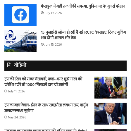
फेसबुक में बड़ी तकनीकी समस्या, दुनिया भर के यूजर्स परेशान
July 19, 2026
15 जुलाई से लॉन्च हो रही है नई IRCTC वेबसाइट, टिकट बुकिंग
अब होगी आसान और तेज
July 15, 2026
वीडियो
ट्रंप की ईरान को सख्त चेतावनी, कहा- अगर मुझे मारने की
कोशिश की तो 1000 मिसाइलें दाग दी जाएंगी
July 11, 2026
ट्रंप का बड़ा ऐलान- ईरान के साथ समझौता लगभग तय, हार्मुज
जलडमरूमध्य खुलेगा
May 24, 2026