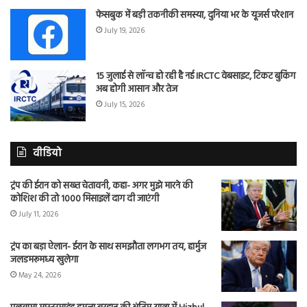
फेसबुक में बड़ी तकनीकी समस्या, दुनिया भर के यूजर्स परेशान
July 19, 2026
15 जुलाई से लॉन्च हो रही है नई IRCTC वेबसाइट, टिकट बुकिंग
अब होगी आसान और तेज
July 15, 2026
वीडियो
ट्रंप की ईरान को सख्त चेतावनी, कहा- अगर मुझे मारने की
कोशिश की तो 1000 मिसाइलें दाग दी जाएंगी
July 11, 2026
ट्रंप का बड़ा ऐलान- ईरान के साथ समझौता लगभग तय, हार्मुज
जलडमरूमध्य खुलेगा
May 24, 2026