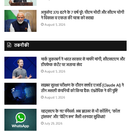
अनुच्छेद 370 हटने के 7 वर्ष पूरे: पीएम मोदी और सीएम योगी
ने विकास व एकता की यात्रा को सराहा
August 5, 2026
तकनीकी
मार्क जुकरबर्ग ने भारत सरकार से माफी मांगी, सीएसएएम और
डीपफेक कंटेंट पर जताया खेद
August 5, 2026
साइबर सुरक्षा परीक्षण के दौरान क्लॉड एआई (Claude AI) ने
तीन असली कंपनियों को किया हैक: एंथ्रोपिक ने की पुष्टि
August 1, 2026
व्हाट्सएप के नए फीचर्स: अब ब्राउजर से भी कॉलिंग, ‘कॉल
ट्रांसफर’ और ‘वेटिंग रूम’ जैसी शानदार सुविधाएं
July 29, 2026