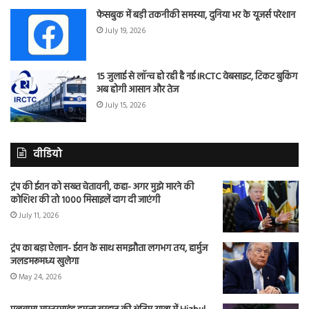
फेसबुक में बड़ी तकनीकी समस्या, दुनिया भर के यूजर्स परेशान
July 19, 2026
15 जुलाई से लॉन्च हो रही है नई IRCTC वेबसाइट, टिकट बुकिंग
अब होगी आसान और तेज
July 15, 2026
वीडियो
ट्रंप की ईरान को सख्त चेतावनी, कहा- अगर मुझे मारने की
कोशिश की तो 1000 मिसाइलें दाग दी जाएंगी
July 11, 2026
ट्रंप का बड़ा ऐलान- ईरान के साथ समझौता लगभग तय, हार्मुज
जलडमरूमध्य खुलेगा
May 24, 2026