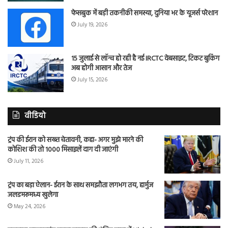
फेसबुक में बड़ी तकनीकी समस्या, दुनिया भर के यूजर्स परेशान
July 19, 2026
15 जुलाई से लॉन्च हो रही है नई IRCTC वेबसाइट, टिकट बुकिंग
अब होगी आसान और तेज
July 15, 2026
वीडियो
ट्रंप की ईरान को सख्त चेतावनी, कहा- अगर मुझे मारने की
कोशिश की तो 1000 मिसाइलें दाग दी जाएंगी
July 11, 2026
ट्रंप का बड़ा ऐलान- ईरान के साथ समझौता लगभग तय, हार्मुज
जलडमरूमध्य खुलेगा
May 24, 2026