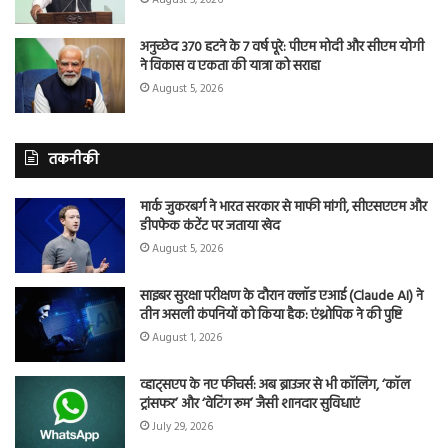
अनुच्छेद 370 हटने के 7 वर्ष पूरे: पीएम मोदी और सीएम योगी
ने विकास व एकता की यात्रा को सराहा
August 5, 2026
तकनीकी
मार्क जुकरबर्ग ने भारत सरकार से माफी मांगी, सीएसएएम और
डीपफेक कंटेंट पर जताया खेद
August 5, 2026
साइबर सुरक्षा परीक्षण के दौरान क्लॉड एआई (Claude AI) ने
तीन असली कंपनियों को किया हैक: एंथ्रोपिक ने की पुष्टि
August 1, 2026
व्हाट्सएप के नए फीचर्स: अब ब्राउजर से भी कॉलिंग, ‘कॉल
ट्रांसफर’ और ‘वेटिंग रूम’ जैसी शानदार सुविधाएं
July 29, 2026