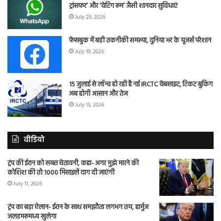
ट्रांसफर’ और ‘वेटिंग रूम’ जैसी शानदार सुविधाएं
July 29, 2026
फेसबुक में बड़ी तकनीकी समस्या, दुनिया भर के यूजर्स परेशान
July 19, 2026
15 जुलाई से लॉन्च हो रही है नई IRCTC वेबसाइट, टिकट बुकिंग
अब होगी आसान और तेज
July 15, 2026
वीडियो
ट्रंप की ईरान को सख्त चेतावनी, कहा- अगर मुझे मारने की
कोशिश की तो 1000 मिसाइलें दाग दी जाएंगी
July 11, 2026
ट्रंप का बड़ा ऐलान- ईरान के साथ समझौता लगभग तय, हार्मुज
जलडमरूमध्य खुलेगा