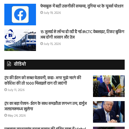
फेसबुक में बड़ी तकनीकी समस्या, दुनिया भर के यूजर्स परेशान
July 19, 2026
15 जुलाई से लॉन्च हो रही है नई IRCTC वेबसाइट, टिकट बुकिंग
अब होगी आसान और तेज
July 15, 2026
वीडियो
ट्रंप की ईरान को सख्त चेतावनी, कहा- अगर मुझे मारने की
कोशिश की तो 1000 मिसाइलें दाग दी जाएंगी
July 11, 2026
ट्रंप का बड़ा ऐलान- ईरान के साथ समझौता लगभग तय, हार्मुज
जलडमरूमध्य खुलेगा
May 24, 2026