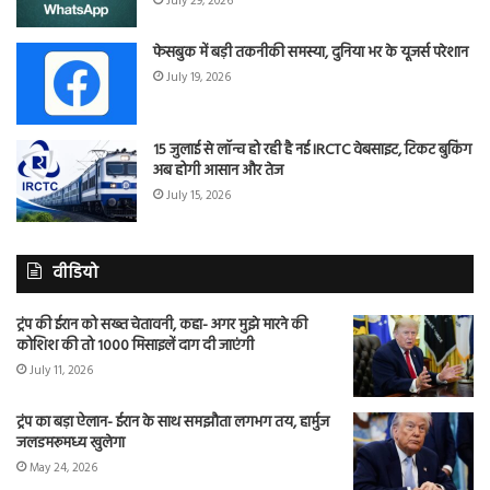
July 29, 2026
फेसबुक में बड़ी तकनीकी समस्या, दुनिया भर के यूजर्स परेशान
July 19, 2026
15 जुलाई से लॉन्च हो रही है नई IRCTC वेबसाइट, टिकट बुकिंग
अब होगी आसान और तेज
July 15, 2026
वीडियो
ट्रंप की ईरान को सख्त चेतावनी, कहा- अगर मुझे मारने की
कोशिश की तो 1000 मिसाइलें दाग दी जाएंगी
July 11, 2026
ट्रंप का बड़ा ऐलान- ईरान के साथ समझौता लगभग तय, हार्मुज
जलडमरूमध्य खुलेगा
May 24, 2026