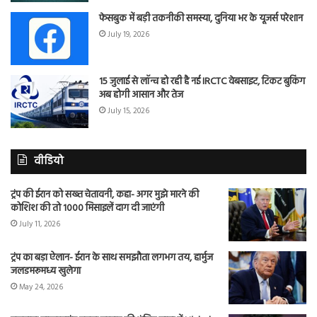
फेसबुक में बड़ी तकनीकी समस्या, दुनिया भर के यूजर्स परेशान
July 19, 2026
15 जुलाई से लॉन्च हो रही है नई IRCTC वेबसाइट, टिकट बुकिंग
अब होगी आसान और तेज
July 15, 2026
वीडियो
ट्रंप की ईरान को सख्त चेतावनी, कहा- अगर मुझे मारने की
कोशिश की तो 1000 मिसाइलें दाग दी जाएंगी
July 11, 2026
ट्रंप का बड़ा ऐलान- ईरान के साथ समझौता लगभग तय, हार्मुज
जलडमरूमध्य खुलेगा
May 24, 2026