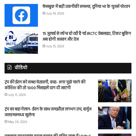
फेसबुक में बड़ी तकनीकी समस्या, दुनिया भर के यूजर्स परेशान
July 19, 2026
15 जुलाई से लॉन्च हो रही है नई IRCTC वेबसाइट, टिकट बुकिंग
अब होगी आसान और तेज
July 15, 2026
वीडियो
ट्रंप की ईरान को सख्त चेतावनी, कहा- अगर मुझे मारने की
कोशिश की तो 1000 मिसाइलें दाग दी जाएंगी
July 11, 2026
ट्रंप का बड़ा ऐलान- ईरान के साथ समझौता लगभग तय, हार्मुज
जलडमरूमध्य खुलेगा
May 24, 2026