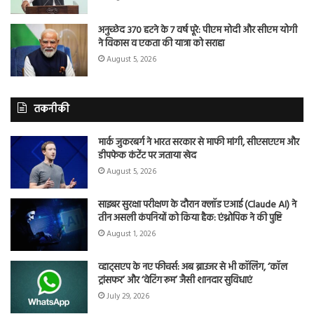
अनुच्छेद 370 हटने के 7 वर्ष पूरे: पीएम मोदी और सीएम योगी
ने विकास व एकता की यात्रा को सराहा
August 5, 2026
तकनीकी
मार्क जुकरबर्ग ने भारत सरकार से माफी मांगी, सीएसएएम और
डीपफेक कंटेंट पर जताया खेद
August 5, 2026
साइबर सुरक्षा परीक्षण के दौरान क्लॉड एआई (Claude AI) ने
तीन असली कंपनियों को किया हैक: एंथ्रोपिक ने की पुष्टि
August 1, 2026
व्हाट्सएप के नए फीचर्स: अब ब्राउजर से भी कॉलिंग, ‘कॉल
ट्रांसफर’ और ‘वेटिंग रूम’ जैसी शानदार सुविधाएं
July 29, 2026