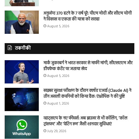
अनुच्छेद 370 हटने के 7 वर्ष पूरे: पीएम मोदी और सीएम योगी
ने विकास व एकता की यात्रा को सराहा
August 5, 2026
तकनीकी
मार्क जुकरबर्ग ने भारत सरकार से माफी मांगी, सीएसएएम और
डीपफेक कंटेंट पर जताया खेद
August 5, 2026
साइबर सुरक्षा परीक्षण के दौरान क्लॉड एआई (Claude AI) ने
तीन असली कंपनियों को किया हैक: एंथ्रोपिक ने की पुष्टि
August 1, 2026
व्हाट्सएप के नए फीचर्स: अब ब्राउजर से भी कॉलिंग, ‘कॉल
ट्रांसफर’ और ‘वेटिंग रूम’ जैसी शानदार सुविधाएं
July 29, 2026