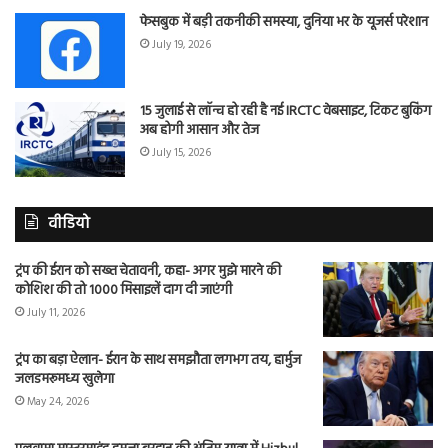
फेसबुक में बड़ी तकनीकी समस्या, दुनिया भर के यूजर्स परेशान
July 19, 2026
15 जुलाई से लॉन्च हो रही है नई IRCTC वेबसाइट, टिकट बुकिंग
अब होगी आसान और तेज
July 15, 2026
वीडियो
ट्रंप की ईरान को सख्त चेतावनी, कहा- अगर मुझे मारने की
कोशिश की तो 1000 मिसाइलें दाग दी जाएंगी
July 11, 2026
ट्रंप का बड़ा ऐलान- ईरान के साथ समझौता लगभग तय, हार्मुज
जलडमरूमध्य खुलेगा
May 24, 2026