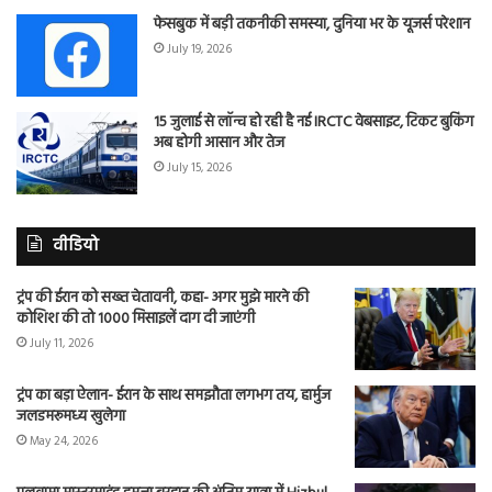
फेसबुक में बड़ी तकनीकी समस्या, दुनिया भर के यूजर्स परेशान
July 19, 2026
15 जुलाई से लॉन्च हो रही है नई IRCTC वेबसाइट, टिकट बुकिंग
अब होगी आसान और तेज
July 15, 2026
वीडियो
ट्रंप की ईरान को सख्त चेतावनी, कहा- अगर मुझे मारने की
कोशिश की तो 1000 मिसाइलें दाग दी जाएंगी
July 11, 2026
ट्रंप का बड़ा ऐलान- ईरान के साथ समझौता लगभग तय, हार्मुज
जलडमरूमध्य खुलेगा
May 24, 2026