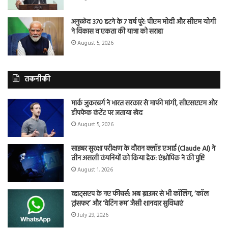
अनुच्छेद 370 हटने के 7 वर्ष पूरे: पीएम मोदी और सीएम योगी
ने विकास व एकता की यात्रा को सराहा
August 5, 2026
तकनीकी
मार्क जुकरबर्ग ने भारत सरकार से माफी मांगी, सीएसएएम और
डीपफेक कंटेंट पर जताया खेद
August 5, 2026
साइबर सुरक्षा परीक्षण के दौरान क्लॉड एआई (Claude AI) ने
तीन असली कंपनियों को किया हैक: एंथ्रोपिक ने की पुष्टि
August 1, 2026
व्हाट्सएप के नए फीचर्स: अब ब्राउजर से भी कॉलिंग, ‘कॉल
ट्रांसफर’ और ‘वेटिंग रूम’ जैसी शानदार सुविधाएं
July 29, 2026