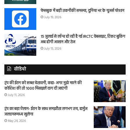
फेसबुक में बड़ी तकनीकी समस्या, दुनिया भर के यूजर्स परेशान
July 19, 2026
15 जुलाई से लॉन्च हो रही है नई IRCTC वेबसाइट, टिकट बुकिंग
अब होगी आसान और तेज
July 15, 2026
वीडियो
ट्रंप की ईरान को सख्त चेतावनी, कहा- अगर मुझे मारने की
कोशिश की तो 1000 मिसाइलें दाग दी जाएंगी
July 11, 2026
ट्रंप का बड़ा ऐलान- ईरान के साथ समझौता लगभग तय, हार्मुज
जलडमरूमध्य खुलेगा
May 24, 2026