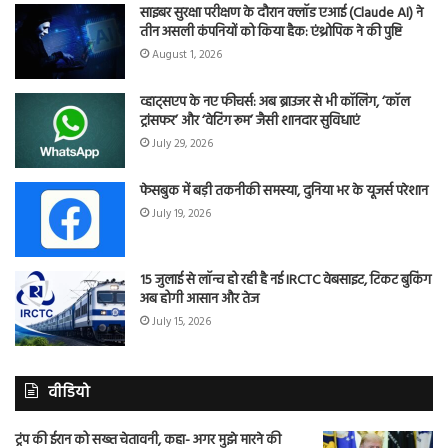
साइबर सुरक्षा परीक्षण के दौरान क्लॉड एआई (Claude AI) ने
तीन असली कंपनियों को किया हैक: एंथ्रोपिक ने की पुष्टि
August 1, 2026
व्हाट्सएप के नए फीचर्स: अब ब्राउजर से भी कॉलिंग, ‘कॉल
ट्रांसफर’ और ‘वेटिंग रूम’ जैसी शानदार सुविधाएं
July 29, 2026
फेसबुक में बड़ी तकनीकी समस्या, दुनिया भर के यूजर्स परेशान
July 19, 2026
15 जुलाई से लॉन्च हो रही है नई IRCTC वेबसाइट, टिकट बुकिंग
अब होगी आसान और तेज
July 15, 2026
वीडियो
ट्रंप की ईरान को सख्त चेतावनी, कहा- अगर मुझे मारने की