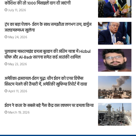
कोशिश की तो 1000 मिसाइलें दाग दी जाएंगी
July 11, 2026
ट्रंप का बड़ा ऐलान- ईरान के साथ समझौता लगभग तय, हार्मुज
जलडमरूमध्य खुलेगा
May 24, 2026
पुलवामा मास्टरमाइंड हमजा बुरहान की अंतिम यात्रा में Hizbul
चीफ और Al-Badr सरगना समेत कई आतंकी शामिल
May 23, 2026
अमेरिका-इजरायल-ईरान युद्ध: चीन ईरान को एयर डिफेंस
सिस्टम भेजने की तैयारी में, अमेरिकी खुफिया रिपोर्ट में दावा
April 11, 2026
ईरान ने कतर के सबसे बड़े गैस केंद्र रास लाफान पर हमला किया
March 19, 2026