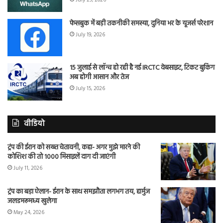
July 29, 2026
फेसबुक में बड़ी तकनीकी समस्या, दुनिया भर के यूजर्स परेशान
July 19, 2026
15 जुलाई से लॉन्च हो रही है नई IRCTC वेबसाइट, टिकट बुकिंग
अब होगी आसान और तेज
July 15, 2026
वीडियो
ट्रंप की ईरान को सख्त चेतावनी, कहा- अगर मुझे मारने की
कोशिश की तो 1000 मिसाइलें दाग दी जाएंगी
July 11, 2026
ट्रंप का बड़ा ऐलान- ईरान के साथ समझौता लगभग तय, हार्मुज
जलडमरूमध्य खुलेगा
May 24, 2026