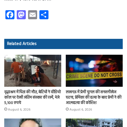
Fa
M
E
S
ce
as
m
ha
b
to
ail
re
o
d
Related Articles
ok
o
n
वृद्धाश्रम में पिता की मौत, बेटियों ने वीडियो
लखनऊ में प्रेमी युगल की सनसनीखेज
कॉल पर देखी अंतिम संस्कार की रस्में, भेजे
घटना, प्रेमिका की हत्या के बाद प्रेमी ने की
5,100 रुपये
आत्महत्या की कोशिश
August 6, 2026
August 6, 2026