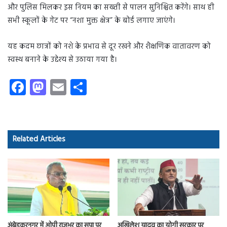
और पुलिस मिलकर इस नियम का सख्ती से पालन सुनिश्चित करेंगे। साथ ही
सभी स्कूलों के गेट पर “नशा मुक्त क्षेत्र” के बोर्ड लगाए जाएंगे।
यह कदम छात्रों को नशे के प्रभाव से दूर रखने और शैक्षणिक वातावरण को
स्वस्थ बनाने के उद्देश्य से उठाया गया है।
Fa
M
E
S
ce
as
m
ha
b
to
ail
re
o
d
Related Articles
ok
o
n
अंबेडकरनगर में ओपी राजभर का सपा पर
अखिलेश यादव का योगी सरकार पर