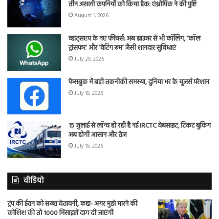
तीन असली कंपनियों को किया हैक: एंथ्रोपिक ने की पुष्टि
August 1, 2026
व्हाट्सएप के नए फीचर्स: अब ब्राउजर से भी कॉलिंग, ‘कॉल
ट्रांसफर’ और ‘वेटिंग रूम’ जैसी शानदार सुविधाएं
July 29, 2026
फेसबुक में बड़ी तकनीकी समस्या, दुनिया भर के यूजर्स परेशान
July 19, 2026
15 जुलाई से लॉन्च हो रही है नई IRCTC वेबसाइट, टिकट बुकिंग
अब होगी आसान और तेज
July 15, 2026
वीडियो
ट्रंप की ईरान को सख्त चेतावनी, कहा- अगर मुझे मारने की
कोशिश की तो 1000 मिसाइलें दाग दी जाएंगी