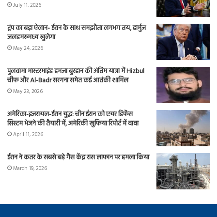
July 11, 2026
ट्रंप का बड़ा ऐलान- ईरान के साथ समझौता लगभग तय, हार्मुज
जलडमरूमध्य खुलेगा
May 24, 2026
पुलवामा मास्टरमाइंड हमजा बुरहान की अंतिम यात्रा में Hizbul
चीफ और Al-Badr सरगना समेत कई आतंकी शामिल
May 23, 2026
अमेरिका-इजरायल-ईरान युद्ध: चीन ईरान को एयर डिफेंस
सिस्टम भेजने की तैयारी में, अमेरिकी खुफिया रिपोर्ट में दावा
April 11, 2026
ईरान ने कतर के सबसे बड़े गैस केंद्र रास लाफान पर हमला किया
March 19, 2026