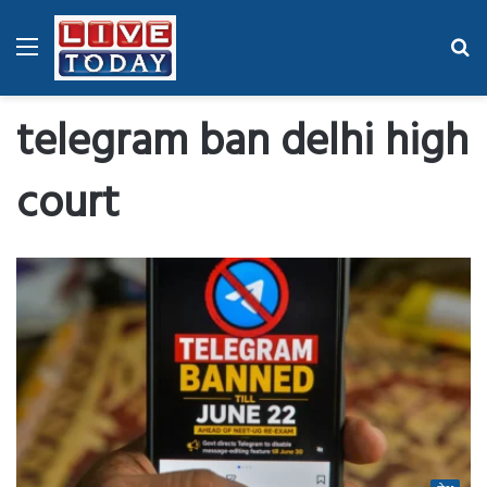
Menu
Se
fo
telegram ban delhi high
court