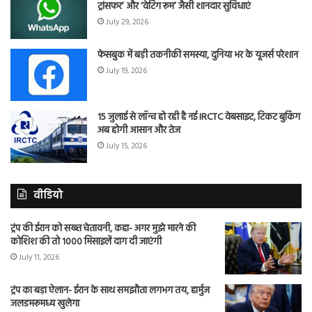
ट्रांसफर’ और ‘वेटिंग रूम’ जैसी शानदार सुविधाएं
July 29, 2026
फेसबुक में बड़ी तकनीकी समस्या, दुनिया भर के यूजर्स परेशान
July 19, 2026
15 जुलाई से लॉन्च हो रही है नई IRCTC वेबसाइट, टिकट बुकिंग
अब होगी आसान और तेज
July 15, 2026
वीडियो
ट्रंप की ईरान को सख्त चेतावनी, कहा- अगर मुझे मारने की
कोशिश की तो 1000 मिसाइलें दाग दी जाएंगी
July 11, 2026
ट्रंप का बड़ा ऐलान- ईरान के साथ समझौता लगभग तय, हार्मुज
जलडमरूमध्य खुलेगा