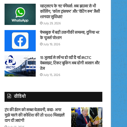
व्हाट्सएप के नए फीचर्स: अब ब्राउजर से भी
कॉलिंग, ‘कॉल ट्रांसफर’ और ‘वेटिंग रूम’ जैसी
शानदार सुविधाएं
July 29, 2026
फेसबुक में बड़ी तकनीकी समस्या, दुनिया भर
के यूजर्स परेशान
July 19, 2026
15 जुलाई से लॉन्च हो रही है नई IRCTC
वेबसाइट, टिकट बुकिंग अब होगी आसान और
तेज
July 15, 2026
वीडियो
ट्रंप की ईरान को सख्त चेतावनी, कहा- अगर
मुझे मारने की कोशिश की तो 1000 मिसाइलें
दाग दी जाएंगी