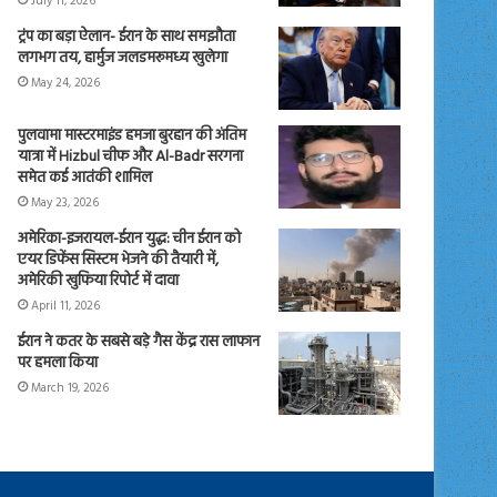
July 11, 2026
ट्रंप का बड़ा ऐलान- ईरान के साथ समझौता
लगभग तय, हार्मुज जलडमरूमध्य खुलेगा
May 24, 2026
पुलवामा मास्टरमाइंड हमजा बुरहान की अंतिम
यात्रा में Hizbul चीफ और Al-Badr सरगना
समेत कई आतंकी शामिल
May 23, 2026
अमेरिका-इजरायल-ईरान युद्ध: चीन ईरान को
एयर डिफेंस सिस्टम भेजने की तैयारी में,
अमेरिकी खुफिया रिपोर्ट में दावा
April 11, 2026
ईरान ने कतर के सबसे बड़े गैस केंद्र रास लाफान
पर हमला किया
March 19, 2026