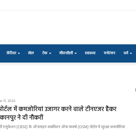
कॅरिअर
खेल
टेक
जीवनशैली
स्वास्थ्य
मनोरंजन
धर्म
e 11, 2026
र्टल में कमजोरियां उजागर करने वाले टीनएजर हैकर
 कानपुर ने दी नौकरी
ेंडरी एजुकेशन (CBSE) के ऑनलाइन सबमिशन ऑफ मार्क्स (OSM) पोर्टल में सुरक्षा कमजोरियां