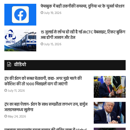
फेसबुक में बड़ी तकनीकी समस्या, दुनिया भर के यूजर्स परेशान
July 19, 2026
15 जुलाई से लॉन्च हो रही है नई IRCTC वेबसाइट, टिकट बुकिंग
अब होगी आसान और तेज
July 15, 2026
वीडियो
ट्रंप की ईरान को सख्त चेतावनी, कहा- अगर मुझे मारने की
कोशिश की तो 1000 मिसाइलें दाग दी जाएंगी
July 11, 2026
ट्रंप का बड़ा ऐलान- ईरान के साथ समझौता लगभग तय, हार्मुज
जलडमरूमध्य खुलेगा
May 24, 2026