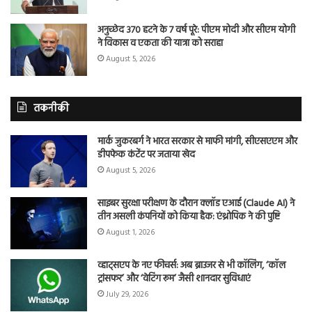
अनुच्छेद 370 हटने के 7 वर्ष पूरे: पीएम मोदी और सीएम योगी
ने विकास व एकता की यात्रा को सराहा
August 5, 2026
तकनीकी
मार्क जुकरबर्ग ने भारत सरकार से माफी मांगी, सीएसएएम और
डीपफेक कंटेंट पर जताया खेद
August 5, 2026
साइबर सुरक्षा परीक्षण के दौरान क्लॉड एआई (Claude AI) ने
तीन असली कंपनियों को किया हैक: एंथ्रोपिक ने की पुष्टि
August 1, 2026
व्हाट्सएप के नए फीचर्स: अब ब्राउजर से भी कॉलिंग, ‘कॉल
ट्रांसफर’ और ‘वेटिंग रूम’ जैसी शानदार सुविधाएं
July 29, 2026