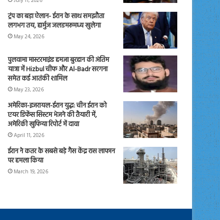
July 11, 2026
ट्रंप का बड़ा ऐलान- ईरान के साथ समझौता
लगभग तय, हार्मुज जलडमरूमध्य खुलेगा
May 24, 2026
पुलवामा मास्टरमाइंड हमजा बुरहान की अंतिम
यात्रा में Hizbul चीफ और Al-Badr सरगना
समेत कई आतंकी शामिल
May 23, 2026
अमेरिका-इजरायल-ईरान युद्ध: चीन ईरान को
एयर डिफेंस सिस्टम भेजने की तैयारी में,
अमेरिकी खुफिया रिपोर्ट में दावा
April 11, 2026
ईरान ने कतर के सबसे बड़े गैस केंद्र रास लाफान
पर हमला किया
March 19, 2026