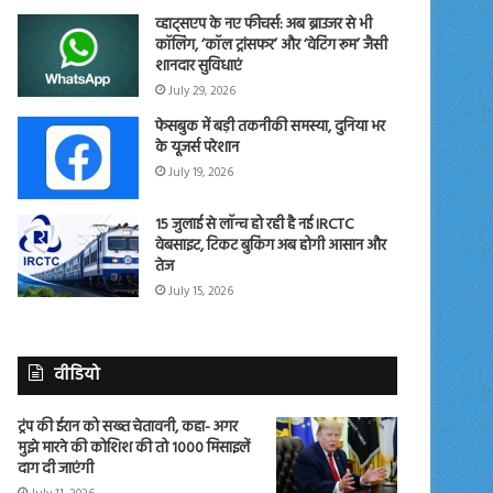
व्हाट्सएप के नए फीचर्स: अब ब्राउजर से भी
कॉलिंग, ‘कॉल ट्रांसफर’ और ‘वेटिंग रूम’ जैसी
शानदार सुविधाएं
July 29, 2026
फेसबुक में बड़ी तकनीकी समस्या, दुनिया भर
के यूजर्स परेशान
July 19, 2026
15 जुलाई से लॉन्च हो रही है नई IRCTC
वेबसाइट, टिकट बुकिंग अब होगी आसान और
तेज
July 15, 2026
वीडियो
ट्रंप की ईरान को सख्त चेतावनी, कहा- अगर
मुझे मारने की कोशिश की तो 1000 मिसाइलें
दाग दी जाएंगी