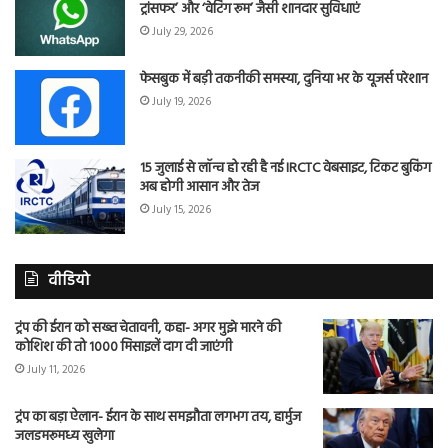
ट्रांसफर’ और ‘वेटिंग रूम’ जैसी शानदार सुविधाएं
July 29, 2026
फेसबुक में बड़ी तकनीकी समस्या, दुनिया भर के यूजर्स परेशान
July 19, 2026
15 जुलाई से लॉन्च हो रही है नई IRCTC वेबसाइट, टिकट बुकिंग
अब होगी आसान और तेज
July 15, 2026
वीडियो
ट्रंप की ईरान को सख्त चेतावनी, कहा- अगर मुझे मारने की
कोशिश की तो 1000 मिसाइलें दाग दी जाएंगी
July 11, 2026
ट्रंप का बड़ा ऐलान- ईरान के साथ समझौता लगभग तय, हार्मुज
जलडमरूमध्य खुलेगा