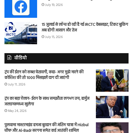
July 19, 2026
15 जुलाई से लॉन्च हो रही है नई IRCTC वेबसाइट, टिकट बुकिंग
अब होगी आसान और तेज
July 15, 2026
वीडियो
ट्रंप की ईरान को सख्त चेतावनी, कहा- अगर मुझे मारने की
कोशिश की तो 1000 मिसाइलें दाग दी जाएंगी
July 11, 2026
ट्रंप का बड़ा ऐलान- ईरान के साथ समझौता लगभग तय, हार्मुज
जलडमरूमध्य खुलेगा
May 24, 2026
पुलवामा मास्टरमाइंड हमजा बुरहान की अंतिम यात्रा में Hizbul
चीफ और Al-Badr सरगना समेत कई आतंकी शामिल