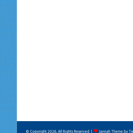
© Copyright 2026, All Rights Reserved |
Jannah Theme by Ti