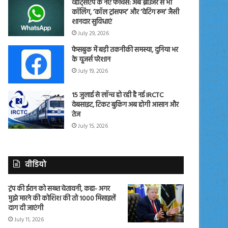
व्हाट्सएप के नए फीचर्स: अब ब्राउजर से भी
कॉलिंग, ‘कॉल ट्रांसफर’ और ‘वेटिंग रूम’ जैसी
शानदार सुविधाएं
July 29, 2026
फेसबुक में बड़ी तकनीकी समस्या, दुनिया भर
के यूजर्स परेशान
July 19, 2026
15 जुलाई से लॉन्च हो रही है नई IRCTC
वेबसाइट, टिकट बुकिंग अब होगी आसान और
तेज
July 15, 2026
वीडियो
ट्रंप की ईरान को सख्त चेतावनी, कहा- अगर
मुझे मारने की कोशिश की तो 1000 मिसाइलें
दाग दी जाएंगी
July 11, 2026