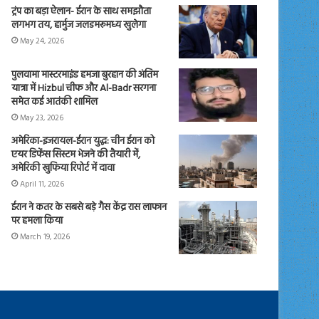
ट्रंप का बड़ा ऐलान- ईरान के साथ समझौता
लगभग तय, हार्मुज जलडमरूमध्य खुलेगा
May 24, 2026
पुलवामा मास्टरमाइंड हमजा बुरहान की अंतिम
यात्रा में Hizbul चीफ और Al-Badr सरगना
समेत कई आतंकी शामिल
May 23, 2026
अमेरिका-इजरायल-ईरान युद्ध: चीन ईरान को
एयर डिफेंस सिस्टम भेजने की तैयारी में,
अमेरिकी खुफिया रिपोर्ट में दावा
April 11, 2026
ईरान ने कतर के सबसे बड़े गैस केंद्र रास लाफान
पर हमला किया
March 19, 2026