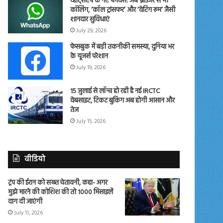
व्हाट्सएप के नए फीचर्स: अब ब्राउजर से भी
कॉलिंग, ‘कॉल ट्रांसफर’ और ‘वेटिंग रूम’ जैसी
शानदार सुविधाएं
July 29, 2026
फेसबुक में बड़ी तकनीकी समस्या, दुनिया भर
के यूजर्स परेशान
July 19, 2026
15 जुलाई से लॉन्च हो रही है नई IRCTC
वेबसाइट, टिकट बुकिंग अब होगी आसान और
तेज
July 15, 2026
वीडियो
ट्रंप की ईरान को सख्त चेतावनी, कहा- अगर
मुझे मारने की कोशिश की तो 1000 मिसाइलें
दाग दी जाएंगी
July 11, 2026