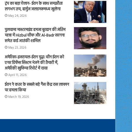
ट्रंप का बड़ा ऐलान- ईरान के साथ समझौता
लगभग तय, हार्मुज जलडमरूमध्य खुलेगा
May 24, 2026
पुलवामा मास्टरमाइंड हमजा बुरहान की अंतिम
यात्रा में Hizbul चीफ और Al-Badr सरगना
समेत कई आतंकी शामिल
May 23, 2026
अमेरिका-इजरायल-ईरान युद्ध: चीन ईरान को
एयर डिफेंस सिस्टम भेजने की तैयारी में,
अमेरिकी खुफिया रिपोर्ट में दावा
April 11, 2026
ईरान ने कतर के सबसे बड़े गैस केंद्र रास लाफान
पर हमला किया
March 19, 2026