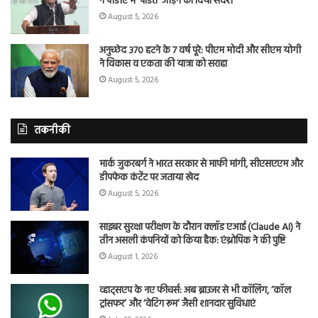
ने पीडीए में ‘पंडित’ जोड़ने का दिया संदेश
August 5, 2026
अनुच्छेद 370 हटने के 7 वर्ष पूरे: पीएम मोदी और सीएम योगी
ने विकास व एकता की यात्रा को सराहा
August 5, 2026
तकनीकी
मार्क जुकरबर्ग ने भारत सरकार से माफी मांगी, सीएसएएम और
डीपफेक कंटेंट पर जताया खेद
August 5, 2026
साइबर सुरक्षा परीक्षण के दौरान क्लॉड एआई (Claude AI) ने
तीन असली कंपनियों को किया हैक: एंथ्रोपिक ने की पुष्टि
August 1, 2026
व्हाट्सएप के नए फीचर्स: अब ब्राउजर से भी कॉलिंग, ‘कॉल
ट्रांसफर’ और ‘वेटिंग रूम’ जैसी शानदार सुविधाएं