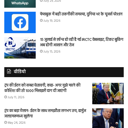
July 29, 2026
फेसबुक में बड़ी तकनीकी समस्या, दुनिया भर के यूजर्स परेशान
July 19, 2026
15 जुलाई से लॉन्च हो रही है नई IRCTC वेबसाइट, टिकट बुकिंग
अब होगी आसान और तेज
July 15, 2026
वीडियो
ट्रंप की ईरान को सख्त चेतावनी, कहा- अगर मुझे मारने की
कोशिश की तो 1000 मिसाइलें दाग दी जाएंगी
July 11, 2026
ट्रंप का बड़ा ऐलान- ईरान के साथ समझौता लगभग तय, हार्मुज
जलडमरूमध्य खुलेगा
May 24, 2026