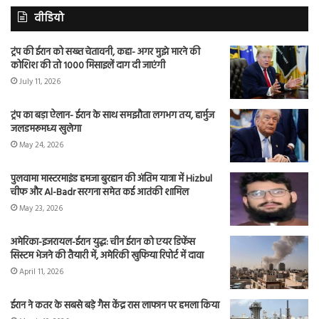
वीडियो
ट्रंप की ईरान को सख्त चेतावनी, कहा- अगर मुझे मारने की
कोशिश की तो 1000 मिसाइलें दाग दी जाएंगी
July 11, 2026
ट्रंप का बड़ा ऐलान- ईरान के साथ समझौता लगभग तय, हार्मुज
जलडमरूमध्य खुलेगा
May 24, 2026
पुलवामा मास्टरमाइंड हमजा बुरहान की अंतिम यात्रा में Hizbul
चीफ और Al-Badr सरगना समेत कई आतंकी शामिल
May 23, 2026
अमेरिका-इजरायल-ईरान युद्ध: चीन ईरान को एयर डिफेंस
सिस्टम भेजने की तैयारी में, अमेरिकी खुफिया रिपोर्ट में दावा
April 11, 2026
ईरान ने कतर के सबसे बड़े गैस केंद्र रास लाफान पर हमला किया