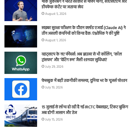
मार्क जुकरबर्ग ने भारत सरकार से माफी मांगी, सीएसएएम और
डीपफेक कंटेंट पर जताया खेद
August 5, 2026
साइबर सुरक्षा परीक्षण के दौरान क्लॉड एआई (Claude AI) ने
तीन असली कंपनियों को किया हैक: एंथ्रोपिक ने की पुष्टि
August 1, 2026
व्हाट्सएप के नए फीचर्स: अब ब्राउजर से भी कॉलिंग, ‘कॉल
ट्रांसफर’ और ‘वेटिंग रूम’ जैसी शानदार सुविधाएं
July 29, 2026
फेसबुक में बड़ी तकनीकी समस्या, दुनिया भर के यूजर्स परेशान
July 19, 2026
15 जुलाई से लॉन्च हो रही है नई IRCTC वेबसाइट, टिकट बुकिंग
अब होगी आसान और तेज
July 15, 2026