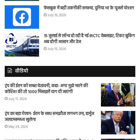
फेसबुक में बड़ी तकनीकी समस्या, दुनिया भर के यूजर्स परेशान
July 19, 2026
15 जुलाई से लॉन्च हो रही है नई IRCTC वेबसाइट, टिकट बुकिंग
अब होगी आसान और तेज
July 15, 2026
वीडियो
ट्रंप की ईरान को सख्त चेतावनी, कहा- अगर मुझे मारने की
कोशिश की तो 1000 मिसाइलें दाग दी जाएंगी
July 11, 2026
ट्रंप का बड़ा ऐलान- ईरान के साथ समझौता लगभग तय, हार्मुज
जलडमरूमध्य खुलेगा
May 24, 2026