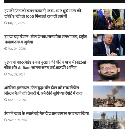
ट्रंप की ईरान को सख्त चेतावनी, कहा- अगर मुझे मारने की
कोशिश की तो 1000 मिसाइलें दाग दी जाएंगी
July 11, 2026
ट्रंप का बड़ा ऐलान- ईरान के साथ समझौता लगभग तय, हार्मुज
जलडमरूमध्य खुलेगा
May 24, 2026
पुलवामा मास्टरमाइंड हमजा बुरहान की अंतिम यात्रा में Hizbul
चीफ और Al-Badr सरगना समेत कई आतंकी शामिल
May 23, 2026
अमेरिका-इजरायल-ईरान युद्ध: चीन ईरान को एयर डिफेंस
सिस्टम भेजने की तैयारी में, अमेरिकी खुफिया रिपोर्ट में दावा
April 11, 2026
ईरान ने कतर के सबसे बड़े गैस केंद्र रास लाफान पर हमला किया
March 19, 2026