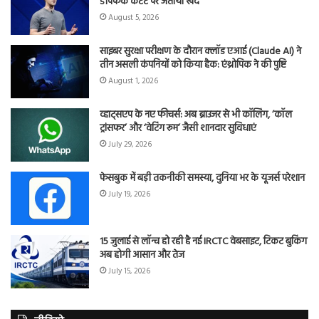
डीपफेक कंटेंट पर जताया खेद
August 5, 2026
साइबर सुरक्षा परीक्षण के दौरान क्लॉड एआई (Claude AI) ने
तीन असली कंपनियों को किया हैक: एंथ्रोपिक ने की पुष्टि
August 1, 2026
व्हाट्सएप के नए फीचर्स: अब ब्राउजर से भी कॉलिंग, ‘कॉल
ट्रांसफर’ और ‘वेटिंग रूम’ जैसी शानदार सुविधाएं
July 29, 2026
फेसबुक में बड़ी तकनीकी समस्या, दुनिया भर के यूजर्स परेशान
July 19, 2026
15 जुलाई से लॉन्च हो रही है नई IRCTC वेबसाइट, टिकट बुकिंग
अब होगी आसान और तेज
July 15, 2026