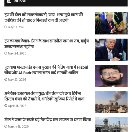
वीडियो
ट्रंप की ईरान को सख्त चेतावनी, कहा- अगर मुझे मारने की
कोशिश की तो 1000 मिसाइलें दाग दी जाएंगी
July 11, 2026
ट्रंप का बड़ा ऐलान- ईरान के साथ समझौता लगभग तय, हार्मुज
जलडमरूमध्य खुलेगा
May 24, 2026
पुलवामा मास्टरमाइंड हमजा बुरहान की अंतिम यात्रा में Hizbul
चीफ और Al-Badr सरगना समेत कई आतंकी शामिल
May 23, 2026
अमेरिका-इजरायल-ईरान युद्ध: चीन ईरान को एयर डिफेंस
सिस्टम भेजने की तैयारी में, अमेरिकी खुफिया रिपोर्ट में दावा
April 11, 2026
ईरान ने कतर के सबसे बड़े गैस केंद्र रास लाफान पर हमला किया
March 19, 2026