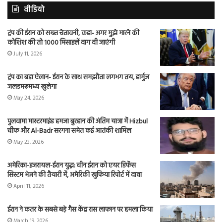
वीडियो
ट्रंप की ईरान को सख्त चेतावनी, कहा- अगर मुझे मारने की
कोशिश की तो 1000 मिसाइलें दाग दी जाएंगी
July 11, 2026
ट्रंप का बड़ा ऐलान- ईरान के साथ समझौता लगभग तय, हार्मुज
जलडमरूमध्य खुलेगा
May 24, 2026
पुलवामा मास्टरमाइंड हमजा बुरहान की अंतिम यात्रा में Hizbul
चीफ और Al-Badr सरगना समेत कई आतंकी शामिल
May 23, 2026
अमेरिका-इजरायल-ईरान युद्ध: चीन ईरान को एयर डिफेंस
सिस्टम भेजने की तैयारी में, अमेरिकी खुफिया रिपोर्ट में दावा
April 11, 2026
ईरान ने कतर के सबसे बड़े गैस केंद्र रास लाफान पर हमला किया
March 19, 2026