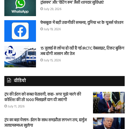
ट्रांसफर’ और ‘वेटिंग रूम’ जैसी शानदार सुविधाएं
July 29, 2026
फेसबुक में बड़ी तकनीकी समस्या, दुनिया भर के यूजर्स परेशान
July 19, 2026
15 जुलाई से लॉन्च हो रही है नई IRCTC वेबसाइट, टिकट बुकिंग
अब होगी आसान और तेज
July 15, 2026
वीडियो
ट्रंप की ईरान को सख्त चेतावनी, कहा- अगर मुझे मारने की
कोशिश की तो 1000 मिसाइलें दाग दी जाएंगी
July 11, 2026
ट्रंप का बड़ा ऐलान- ईरान के साथ समझौता लगभग तय, हार्मुज
जलडमरूमध्य खुलेगा