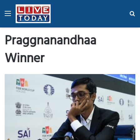
Menu
Se
fo
Praggnanandhaa
Winner