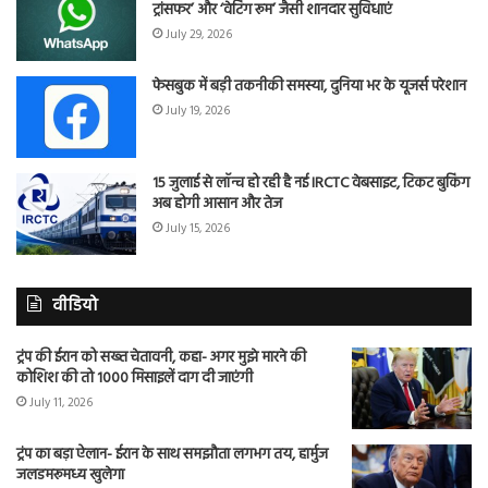
ट्रांसफर’ और ‘वेटिंग रूम’ जैसी शानदार सुविधाएं
July 29, 2026
फेसबुक में बड़ी तकनीकी समस्या, दुनिया भर के यूजर्स परेशान
July 19, 2026
15 जुलाई से लॉन्च हो रही है नई IRCTC वेबसाइट, टिकट बुकिंग
अब होगी आसान और तेज
July 15, 2026
वीडियो
ट्रंप की ईरान को सख्त चेतावनी, कहा- अगर मुझे मारने की
कोशिश की तो 1000 मिसाइलें दाग दी जाएंगी
July 11, 2026
ट्रंप का बड़ा ऐलान- ईरान के साथ समझौता लगभग तय, हार्मुज
जलडमरूमध्य खुलेगा