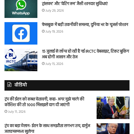
ट्रांसफर’ और ‘वेटिंग रूम’ जैसी शानदार सुविधाएं
July 29, 2026
फेसबुक में बड़ी तकनीकी समस्या, दुनिया भर के यूजर्स परेशान
July 19, 2026
15 जुलाई से लॉन्च हो रही है नई IRCTC वेबसाइट, टिकट बुकिंग
अब होगी आसान और तेज
July 15, 2026
वीडियो
ट्रंप की ईरान को सख्त चेतावनी, कहा- अगर मुझे मारने की
कोशिश की तो 1000 मिसाइलें दाग दी जाएंगी
July 11, 2026
ट्रंप का बड़ा ऐलान- ईरान के साथ समझौता लगभग तय, हार्मुज
जलडमरूमध्य खुलेगा