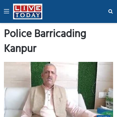
Menu
Se
fo
Police Barricading
Kanpur