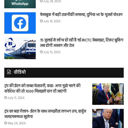
July 29, 2026
फेसबुक में बड़ी तकनीकी समस्या, दुनिया भर के यूजर्स परेशान
July 19, 2026
15 जुलाई से लॉन्च हो रही है नई IRCTC वेबसाइट, टिकट बुकिंग
अब होगी आसान और तेज
July 15, 2026
वीडियो
ट्रंप की ईरान को सख्त चेतावनी, कहा- अगर मुझे मारने की
कोशिश की तो 1000 मिसाइलें दाग दी जाएंगी
July 11, 2026
ट्रंप का बड़ा ऐलान- ईरान के साथ समझौता लगभग तय, हार्मुज
जलडमरूमध्य खुलेगा
May 24, 2026