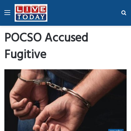
Menu
Se
fo
POCSO Accused
Fugitive