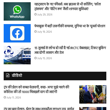
व्हाट्सएप के नए फीचर्स: अब ब्राउजर से भी कॉलिंग, ‘कॉल
ट्रांसफर’ और ‘वेटिंग रूम’ जैसी शानदार सुविधाएं
July 29, 2026
फेसबुक में बड़ी तकनीकी समस्या, दुनिया भर के यूजर्स परेशान
July 19, 2026
15 जुलाई से लॉन्च हो रही है नई IRCTC वेबसाइट, टिकट बुकिंग
अब होगी आसान और तेज
July 15, 2026
वीडियो
ट्रंप की ईरान को सख्त चेतावनी, कहा- अगर मुझे मारने की
कोशिश की तो 1000 मिसाइलें दाग दी जाएंगी
July 11, 2026
ट्रंप का बड़ा ऐलान- ईरान के साथ समझौता लगभग तय, हार्मुज