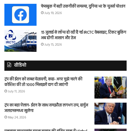
फेसबुक में बड़ी तकनीकी समस्या, दुनिया भर के यूजर्स परेशान
July 19, 2026
15 जुलाई से लॉन्च हो रही है नई IRCTC वेबसाइट, टिकट बुकिंग
अब होगी आसान और तेज
July 15, 2026
वीडियो
ट्रंप की ईरान को सख्त चेतावनी, कहा- अगर मुझे मारने की
कोशिश की तो 1000 मिसाइलें दाग दी जाएंगी
July 11, 2026
ट्रंप का बड़ा ऐलान- ईरान के साथ समझौता लगभग तय, हार्मुज
जलडमरूमध्य खुलेगा
May 24, 2026