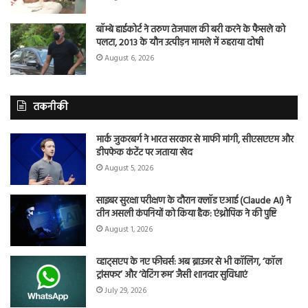
बॉम्बे हाईकोर्ट ने तरुण तेजपाल की बरी करने के फैसले को
पलटा, 2013 के यौन उत्पीड़न मामले में ठहराया दोषी
August 6, 2026
तकनीकी
मार्क जुकरबर्ग ने भारत सरकार से माफी मांगी, सीएसएएम और
डीपफेक कंटेंट पर जताया खेद
August 5, 2026
साइबर सुरक्षा परीक्षण के दौरान क्लॉड एआई (Claude AI) ने
तीन असली कंपनियों को किया हैक: एंथ्रोपिक ने की पुष्टि
August 1, 2026
व्हाट्सएप के नए फीचर्स: अब ब्राउजर से भी कॉलिंग, ‘कॉल
ट्रांसफर’ और ‘वेटिंग रूम’ जैसी शानदार सुविधाएं
July 29, 2026