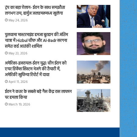
ट्रंप का बड़ा ऐलान- ईरान के साथ समझौता
लगभग तय, हार्मुज जलडमरूमध्य खुलेगा
May 24, 2026
पुलवामा मास्टरमाइंड हमजा बुरहान की अंतिम
यात्रा में Hizbul चीफ और Al-Badr सरगना
समेत कई आतंकी शामिल
May 23, 2026
अमेरिका-इजरायल-ईरान युद्ध: चीन ईरान को
एयर डिफेंस सिस्टम भेजने की तैयारी में,
अमेरिकी खुफिया रिपोर्ट में दावा
April 11, 2026
ईरान ने कतर के सबसे बड़े गैस केंद्र रास लाफान
पर हमला किया
March 19, 2026