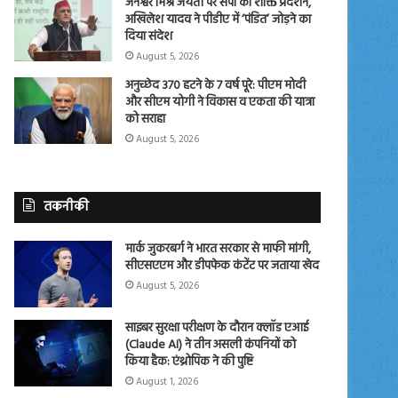
जनेश्वर मिश्र जयंती पर सपा का शक्ति प्रदर्शन,
अखिलेश यादव ने पीडीए में ‘पंडित’ जोड़ने का
दिया संदेश
August 5, 2026
अनुच्छेद 370 हटने के 7 वर्ष पूरे: पीएम मोदी
और सीएम योगी ने विकास व एकता की यात्रा
को सराहा
August 5, 2026
तकनीकी
मार्क जुकरबर्ग ने भारत सरकार से माफी मांगी,
सीएसएएम और डीपफेक कंटेंट पर जताया खेद
August 5, 2026
साइबर सुरक्षा परीक्षण के दौरान क्लॉड एआई
(Claude AI) ने तीन असली कंपनियों को
किया हैक: एंथ्रोपिक ने की पुष्टि
August 1, 2026