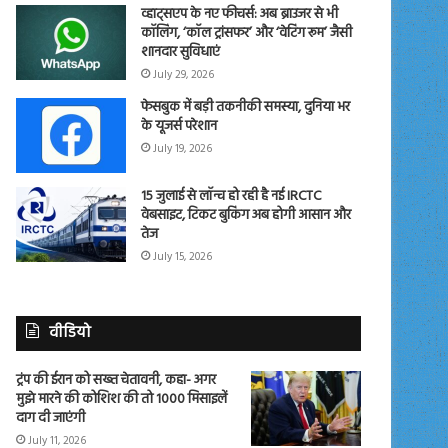
व्हाट्सएप के नए फीचर्स: अब ब्राउजर से भी
कॉलिंग, ‘कॉल ट्रांसफर’ और ‘वेटिंग रूम’ जैसी
शानदार सुविधाएं
July 29, 2026
फेसबुक में बड़ी तकनीकी समस्या, दुनिया भर
के यूजर्स परेशान
July 19, 2026
15 जुलाई से लॉन्च हो रही है नई IRCTC
वेबसाइट, टिकट बुकिंग अब होगी आसान और
तेज
July 15, 2026
वीडियो
ट्रंप की ईरान को सख्त चेतावनी, कहा- अगर
मुझे मारने की कोशिश की तो 1000 मिसाइलें
दाग दी जाएंगी
July 11, 2026