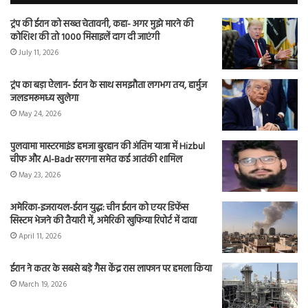
ट्रंप की ईरान को सख्त चेतावनी, कहा- अगर मुझे मारने की
कोशिश की तो 1000 मिसाइलें दाग दी जाएंगी
July 11, 2026
ट्रंप का बड़ा ऐलान- ईरान के साथ समझौता लगभग तय, हार्मुज
जलडमरूमध्य खुलेगा
May 24, 2026
पुलवामा मास्टरमाइंड हमजा बुरहान की अंतिम यात्रा में Hizbul
चीफ और Al-Badr सरगना समेत कई आतंकी शामिल
May 23, 2026
अमेरिका-इजरायल-ईरान युद्ध: चीन ईरान को एयर डिफेंस
सिस्टम भेजने की तैयारी में, अमेरिकी खुफिया रिपोर्ट में दावा
April 11, 2026
ईरान ने कतर के सबसे बड़े गैस केंद्र रास लाफान पर हमला किया
March 19, 2026