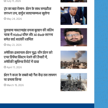
July 11, 2026
ट्रंप का बड़ा ऐलान- ईरान के साथ समझौता
लगभग तय, हार्मुज जलडमरूमध्य खुलेगा
May 24, 2026
पुलवामा मास्टरमाइंड हमजा बुरहान की अंतिम
यात्रा में Hizbul चीफ और Al-Badr सरगना
समेत कई आतंकी शामिल
May 23, 2026
अमेरिका-इजरायल-ईरान युद्ध: चीन ईरान को
एयर डिफेंस सिस्टम भेजने की तैयारी में,
अमेरिकी खुफिया रिपोर्ट में दावा
April 11, 2026
ईरान ने कतर के सबसे बड़े गैस केंद्र रास लाफान
पर हमला किया
March 19, 2026