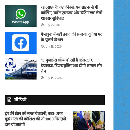
व्हाट्सएप के नए फीचर्स: अब ब्राउजर से भी
कॉलिंग, ‘कॉल ट्रांसफर’ और ‘वेटिंग रूम’ जैसी
शानदार सुविधाएं
July 29, 2026
फेसबुक में बड़ी तकनीकी समस्या, दुनिया भर
के यूजर्स परेशान
July 19, 2026
15 जुलाई से लॉन्च हो रही है नई IRCTC
वेबसाइट, टिकट बुकिंग अब होगी आसान और
तेज
July 15, 2026
वीडियो
ट्रंप की ईरान को सख्त चेतावनी, कहा- अगर
मुझे मारने की कोशिश की तो 1000 मिसाइलें
दाग दी जाएंगी