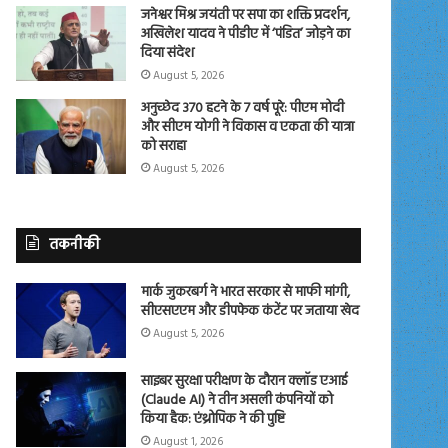
जनेश्वर मिश्र जयंती पर सपा का शक्ति प्रदर्शन,
अखिलेश यादव ने पीडीए में ‘पंडित’ जोड़ने का
दिया संदेश
August 5, 2026
अनुच्छेद 370 हटने के 7 वर्ष पूरे: पीएम मोदी
और सीएम योगी ने विकास व एकता की यात्रा
को सराहा
August 5, 2026
तकनीकी
मार्क जुकरबर्ग ने भारत सरकार से माफी मांगी,
सीएसएएम और डीपफेक कंटेंट पर जताया खेद
August 5, 2026
साइबर सुरक्षा परीक्षण के दौरान क्लॉड एआई
(Claude AI) ने तीन असली कंपनियों को
किया हैक: एंथ्रोपिक ने की पुष्टि
August 1, 2026