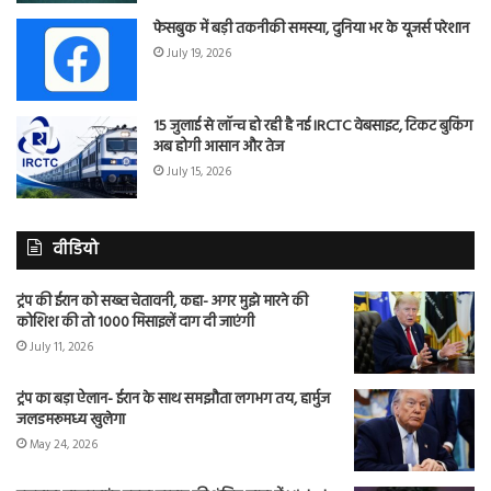
फेसबुक में बड़ी तकनीकी समस्या, दुनिया भर के यूजर्स परेशान
July 19, 2026
15 जुलाई से लॉन्च हो रही है नई IRCTC वेबसाइट, टिकट बुकिंग
अब होगी आसान और तेज
July 15, 2026
वीडियो
ट्रंप की ईरान को सख्त चेतावनी, कहा- अगर मुझे मारने की
कोशिश की तो 1000 मिसाइलें दाग दी जाएंगी
July 11, 2026
ट्रंप का बड़ा ऐलान- ईरान के साथ समझौता लगभग तय, हार्मुज
जलडमरूमध्य खुलेगा
May 24, 2026