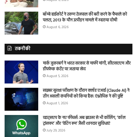
बॉम्बे हाईकोर्ट ने तरुण तेजपाल की बरी करने के फैसले को
पलटा, 2013 के यौन उत्पीड़न मामले में ठहराया दोषी
August 6, 2026
तकनीकी
मार्क जुकरबर्ग ने भारत सरकार से माफी मांगी, सीएसएएम और
डीपफेक कंटेंट पर जताया खेद
August 5, 2026
साइबर सुरक्षा परीक्षण के दौरान क्लॉड एआई (Claude AI) ने
तीन असली कंपनियों को किया हैक: एंथ्रोपिक ने की पुष्टि
August 1, 2026
व्हाट्सएप के नए फीचर्स: अब ब्राउजर से भी कॉलिंग, ‘कॉल
ट्रांसफर’ और ‘वेटिंग रूम’ जैसी शानदार सुविधाएं
July 29, 2026