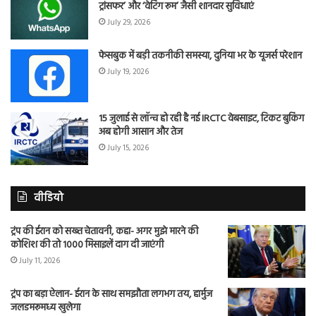
ट्रांसफर’ और ‘वेटिंग रूम’ जैसी शानदार सुविधाएं
July 29, 2026
फेसबुक में बड़ी तकनीकी समस्या, दुनिया भर के यूजर्स परेशान
July 19, 2026
15 जुलाई से लॉन्च हो रही है नई IRCTC वेबसाइट, टिकट बुकिंग
अब होगी आसान और तेज
July 15, 2026
वीडियो
ट्रंप की ईरान को सख्त चेतावनी, कहा- अगर मुझे मारने की
कोशिश की तो 1000 मिसाइलें दाग दी जाएंगी
July 11, 2026
ट्रंप का बड़ा ऐलान- ईरान के साथ समझौता लगभग तय, हार्मुज
जलडमरूमध्य खुलेगा