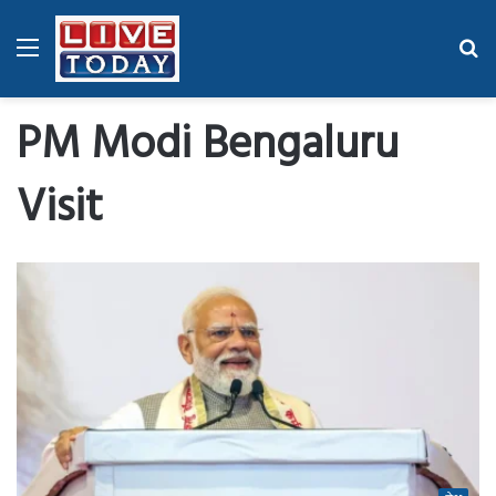
Menu
Se
fo
PM Modi Bengaluru
Visit