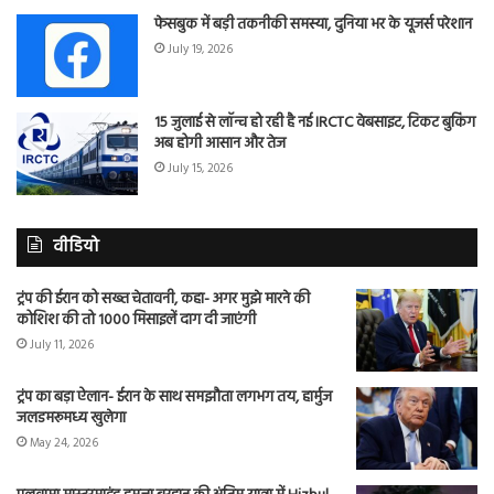
फेसबुक में बड़ी तकनीकी समस्या, दुनिया भर के यूजर्स परेशान
July 19, 2026
15 जुलाई से लॉन्च हो रही है नई IRCTC वेबसाइट, टिकट बुकिंग
अब होगी आसान और तेज
July 15, 2026
वीडियो
ट्रंप की ईरान को सख्त चेतावनी, कहा- अगर मुझे मारने की
कोशिश की तो 1000 मिसाइलें दाग दी जाएंगी
July 11, 2026
ट्रंप का बड़ा ऐलान- ईरान के साथ समझौता लगभग तय, हार्मुज
जलडमरूमध्य खुलेगा
May 24, 2026