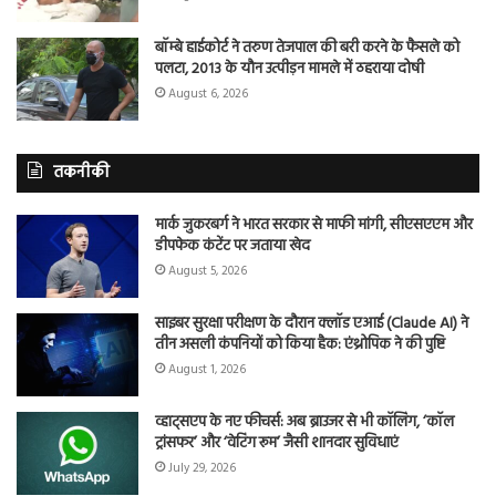
बॉम्बे हाईकोर्ट ने तरुण तेजपाल की बरी करने के फैसले को
पलटा, 2013 के यौन उत्पीड़न मामले में ठहराया दोषी
August 6, 2026
तकनीकी
मार्क जुकरबर्ग ने भारत सरकार से माफी मांगी, सीएसएएम और
डीपफेक कंटेंट पर जताया खेद
August 5, 2026
साइबर सुरक्षा परीक्षण के दौरान क्लॉड एआई (Claude AI) ने
तीन असली कंपनियों को किया हैक: एंथ्रोपिक ने की पुष्टि
August 1, 2026
व्हाट्सएप के नए फीचर्स: अब ब्राउजर से भी कॉलिंग, ‘कॉल
ट्रांसफर’ और ‘वेटिंग रूम’ जैसी शानदार सुविधाएं
July 29, 2026