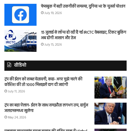
फेसबुक में बड़ी तकनीकी समस्या, दुनिया भर के यूजर्स परेशान
July 19, 2026
15 जुलाई से लॉन्च हो रही है नई IRCTC वेबसाइट, टिकट बुकिंग
अब होगी आसान और तेज
July 15, 2026
वीडियो
ट्रंप की ईरान को सख्त चेतावनी, कहा- अगर मुझे मारने की
कोशिश की तो 1000 मिसाइलें दाग दी जाएंगी
July 11, 2026
ट्रंप का बड़ा ऐलान- ईरान के साथ समझौता लगभग तय, हार्मुज
जलडमरूमध्य खुलेगा
May 24, 2026